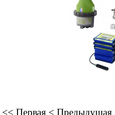
<<
Первая
<
Предыдущая