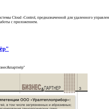
истемы Cloud -Control, предназначенной для удаленного управ
работы с приложением.
ёр"
изнес&партнёр"