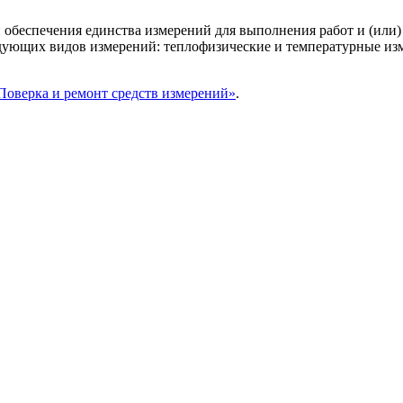
обеспечения единства измерений для выполнения работ и (или)
дующих видов измерений: теплофизические и температурные измер
Поверка и ремонт средств измерений»
.